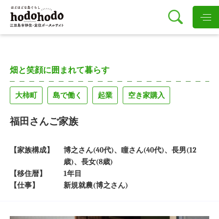
畑と笑顔に囲まれて暮らす
大柿町
島で働く
起業
空き家購入
福田さんご家族
【家族構成】
博之さん(40代)、瞳さん(40代)、長男(12
歳)、長女(8歳)
【移住暦】
1年目
【仕事】
新規就農(博之さん)