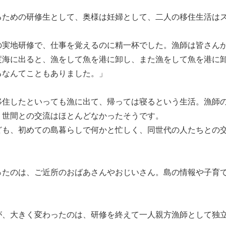
るための研修生として、奥様は妊婦として、二人の移住生活は
の実地研修で、仕事を覚えるのに精一杯でした。漁師は皆さん
度海に出ると、漁をして魚を港に卸し、また漁をして魚を港に
るなんてこともありました。」
移住したといっても漁に出て、帰っては寝るという生活。漁師
、世間との交流はほとんどなかったそうです。
ども、初めての島暮らしで何かと忙しく、同世代の人たちとの
ったのは、ご近所のおばあさんやおじいさん。島の情報や子育
が、大きく変わったのは、研修を終えて一人親方漁師として独