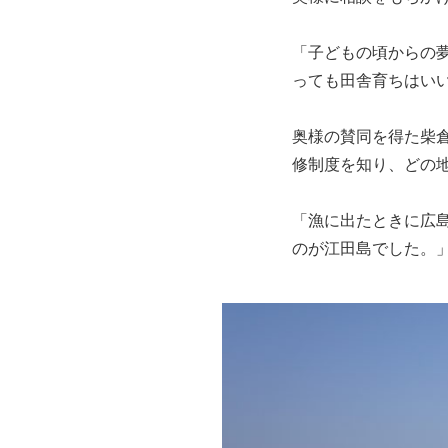
「子どもの頃からの
っても田舎育ちはい
奥様の賛同を得た柴倉
修制度を知り、どの
「漁に出たときに広
のが江田島でした。