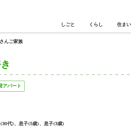
しごと
くらし
住まい
さんご家族
好き
貸アパート
(30代)、息子(5歳)、息子(3歳)