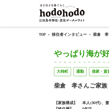
TOP
>
移住者インタビュー
>
柴倉 孝
やっぱり海が
大柿町
通勤
借家・賃
柴倉 孝さんご家族
【家族構成】
本人(30代)、妻