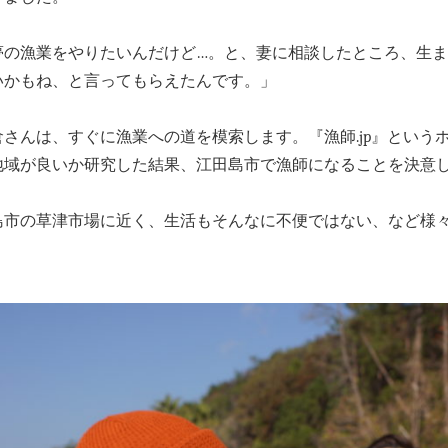
夢の漁業をやりたいんだけど…。と、妻に相談したところ、生
いかもね、と言ってもらえたんです。」
さんは、すぐに漁業への道を模索します。『漁師.jp』という
地域が良いか研究した結果、江田島市で漁師になることを決意
島市の草津市場に近く、生活もそんなに不便ではない、など様
」