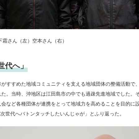
下霜さん（左）空本さん（右）
世代へ」
がすすめた地域コミュニティを支える地域団体の整備活動で、2
れた。当時、沖地区は江田島市の中でも過疎先進地域でした。
人会など各種団体が連携をとって地域力を高めることを目的に
。次世代へバトンタッチしたいんじゃが」とふり返った。