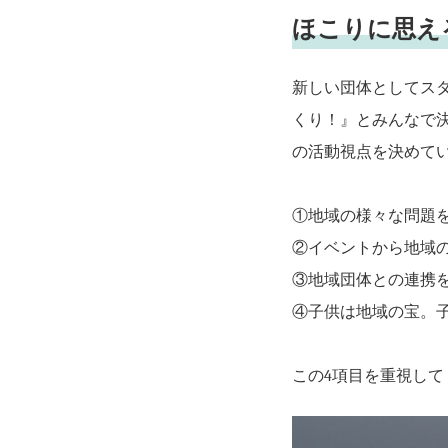
ほこりに思え
新しい団体としてス
くり！』とみんなで
の活動視点を決めて
①地域の様々な問題
②イベントから地域
③地域団体との連携
④子供は地域の宝。
この4項目を重視し