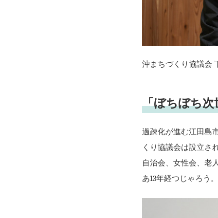
沖まちづくり協議会 
「ぼちぼち次
過疎化が進む江田島市
くり協議会は設立さ
自治会、女性会、老
あ13年経つじゃろう