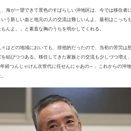
え、海が一望できて景色のすばらしい沖地区は、今では移住者
という新しい血と地元の人の交流は難しいんよ。最初はこっち
たもんよ。」と素直な胸のうちを明かしてくれる。
人々はどの地域においても、排他的だったので、当初の苦労は
実を結びつつある。移住してきた家族との交流も少しづつ増え
13年経つんじゃけん次世代に任せんにゃあの～」これからの沖
た。