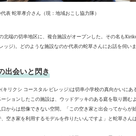
tal Village代表 蛇草孝介さん（現：地域おこし協力隊）
北端の切串地区に、複合施設がオープンした。その名もKirikushi Coas
ビレッジ)。どのような施設なのか代表の蛇草さんにお話を伺い
の出会いと閃き
stal Village(キリクシ コースタル ビレッジ)は切串小学校の真向か
ベーションしたこの施設は、ウッドデッキのある庭を取り囲む
入口からは想像できない空間。「この空き家と出会ってからが
で、空き家を利用するモデルを作りたいんですよ」と蛇草さん