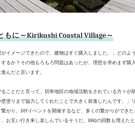
Kirikushi Coastal Village～
想がイメージできたので、建物はすぐ購入しました。」どのよ
うするか？その他もろもろ問題はあったが、理想を求めまず購
は進んだと言います。
がることだと言って、切串地区の地域活動をされている方々が
や壁塗りまで協力してくれたことで大きく前進したんです。」
繋がり、DIYイベントを開催するなど、多くの繋がりができ
、お互い行き来し楽しんでいるそうだ。BBQの回数も増えた