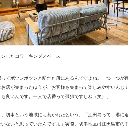
ョンしたコワーキングスペース
店ってポツンポツンと離れた所にあるんですよね。一つ一つが
にお店が集まったほうが、お客様も集まって楽しみやすいんじ
ても良いんです。一人で店番って孤独ですしね（笑）」
り、切串という地域にも惹かれたという。「江田島って、港に
たいないと思っていたんですよ」実際、切串地区は江田島市の