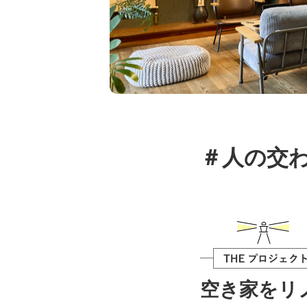
＃人の交
空き家をリ