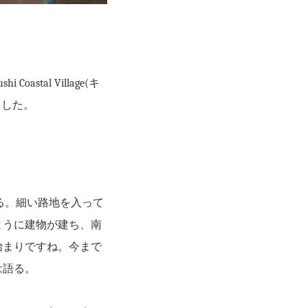
tal Village(キ
ました。
いにある。細い路地を入って
ように建物が建ち、南
始まりですね。今まで
は語る。