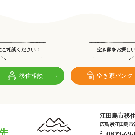
にご相談ください！
空き家をお探し
移住相談
空き家バンク
江田島市移
広島県江田島市沖
先
0823-69-