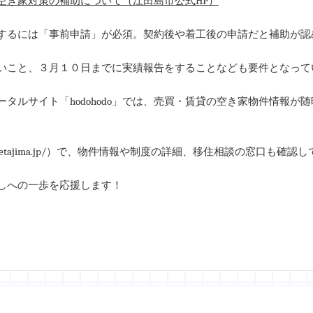
空き家対策の補助について（江田島市公式HP）
するには「事前申請」が必須。契約後や着工後の申請だと補助が認
いこと、３月１０日までに実績報告をすることなども要件となって
タルサイト「hodohodo」では、売買・賃貸の空き家物件情報が随
ijyu-etajima.jp/）で、物件情報や制度の詳細、移住相談の窓口も
しへの一歩を応援します！