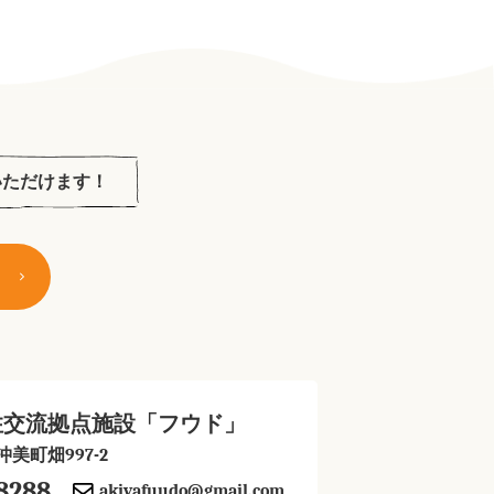
いただけます！
住交流拠点施設「フウド」
美町畑997-2
8288
akiyafuudo@gmail.com