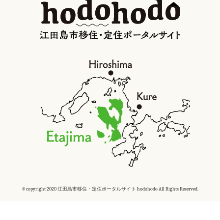
©copyright 2020 江田島市移住・定住ポータルサイト hodohodo All Rights Reserved.