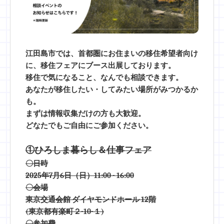
江田島市では、首都圏にお住まいの移住希望者向け
に、移住フェアにブース出展しております。
移住で気になること、なんでも相談できます。
あなたが移住したい・してみたい場所がみつかるか
も。
まずは情報収集だけの方も大歓迎。
どなたでもご自由にご参加ください。
①ひろしま暮らし＆仕事フェア
〇日時
2025年7月6日（日）11:00 - 16:00
〇会場
東京交通会館 ダイヤモンドホール 12階
(東京都有楽町２-10-１)
〇参加費