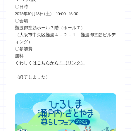
〇日時
2025年10月18日(土) 10:00 - 16:00
〇会場
難波御堂筋ホール７階（ホール７）
（大阪市中央区難波４－２－１ 難波御堂筋ビルデ
ィング）
〇参加費
無料
くわしくは
こちらから！（リンク）
（終了しました）