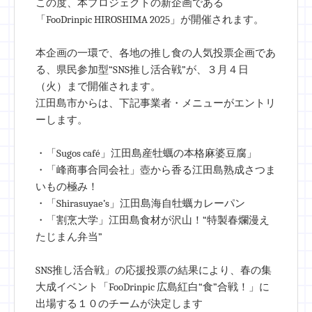
この度、本プロジェクトの新企画である
「FooDrinpic HIROSHIMA 2025」が開催されます。
本企画の一環で、各地の推し食の人気投票企画であ
る、県民参加型“SNS推し活合戦”が、３月４日
（火）まで開催されます。
江田島市からは、下記事業者・メニューがエントリ
ーします。
・「Sugos café」江田島産牡蠣の本格麻婆豆腐」
・「峰商事合同会社」壺から香る江田島熟成さつま
いもの極み！
・「Shirasuyae’s」江田島海自牡蠣カレーパン
・「割烹大学」江田島食材が沢山！“特製春爛漫え
たじまん弁当”
SNS推し活合戦」の応援投票の結果により、春の集
大成イベント「FooDrinpic 広島紅白“食”合戦！」に
出場する１０のチームが決定します