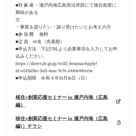
■対 象 者 ・瀬戸内海広島県沿岸部にて移住創業に
興味がある
・事業を譲りたい・譲り受けたいとお考えの方
■参 加 費 無料
■定 員 40名（先着順）
■申込方法 下記URLより必要事項を入力してお申
込みください。
https://direct.jfc.go.jp/w112_SeminarApply?
id=e5f3d3bc-3a11-4eac-9c7e-e440e49cec4c
■申込期限 令和４年10月16日（日）
移住×創業応援セミナー in 瀬戸内海（広島
編）
移住×創業応援セミナー in 瀬戸内海（広島
編)）チラシ