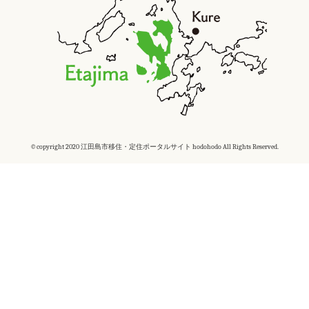
©copyright 2020 江田島市移住・定住ポータルサイト hodohodo All Rights Reserved.