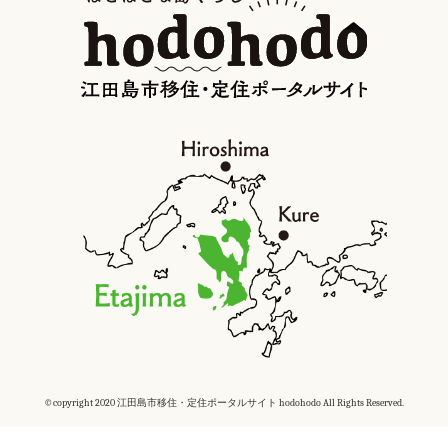
©copyright 2020 江田島市移住・定住ポータルサイト hodohodo All Rights Reserved.