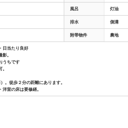
風呂
灯油
排水
側溝
附帯物件
農地
・日当たり良好
撮影。
おうちです
可。
１筆）。徒歩２分の距離にあります。
・洋室の床は要修繕。