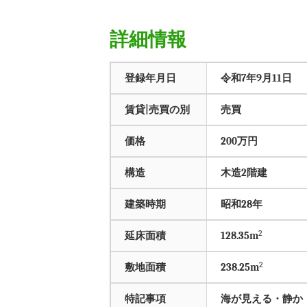
詳細情報
登録年月日
令和7年9月11日
賃貸|売買の別
売買
価格
200万円
構造
木造2階建
建築時期
昭和28年
2
延床面積
128.35m
2
敷地面積
238.25m
特記事項
海が見える・静か