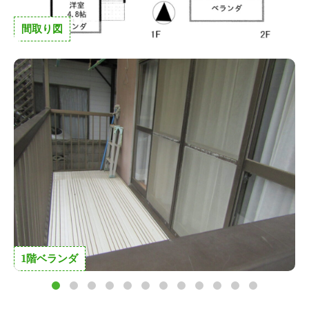
間取り図
ベランダ
和室１