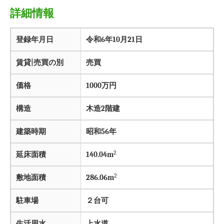
詳細情報
登録年月日
令和6年10月21日
賃貸|売買の別
売買
価格
1000万円
構造
木造2階建
建築時期
昭和56年
2
延床面積
140.04m
2
敷地面積
286.06m
駐車場
２台可
生活用水
上水道