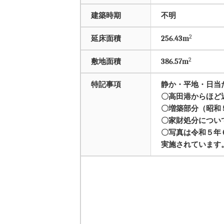
建築時期
不明
2
延床面積
256.43m
2
敷地面積
386.57m
特記事項
静か・平地・日当
〇高田港からほど
〇増築部分（昭和
〇家財処分につい
〇写真は令和５年
実施されています