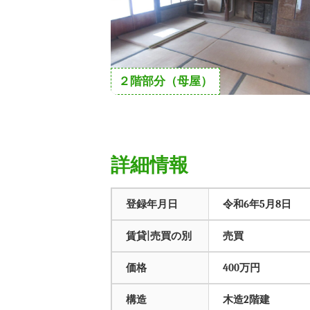
２階部分（母屋）
詳細情報
登録年月日
令和6年5月8日
賃貸|売買の別
売買
価格
400万円
構造
木造2階建