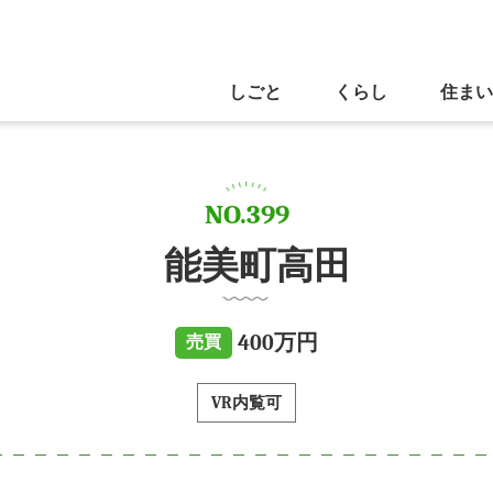
しごと
くらし
住まい
NO.399
能美町高田
400万円
売買
VR内覧可