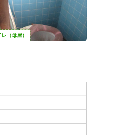
イレ（母屋）