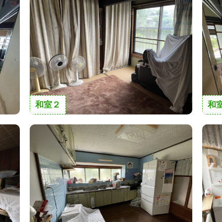
和室２
和