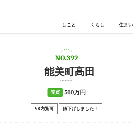
しごと
くらし
住まい
NO.392
能美町高田
500万円
売買
VR内覧可
値下げしました！