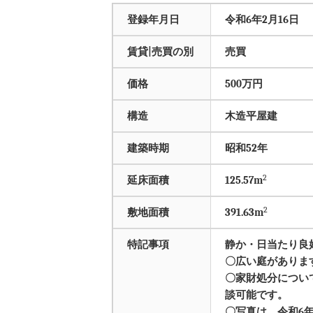
登録年月日
令和6年2月16日
賃貸|売買の別
売買
価格
500万円
構造
木造平屋建
建築時期
昭和52年
2
延床面積
125.57m
2
敷地面積
391.63m
特記事項
静か・日当たり良
〇広い庭がありま
〇家財処分につい
談可能です。
〇写真は、令和6年