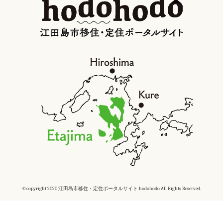
©copyright 2020 江田島市移住・定住ポータルサイト hodohodo All Rights Reserved.